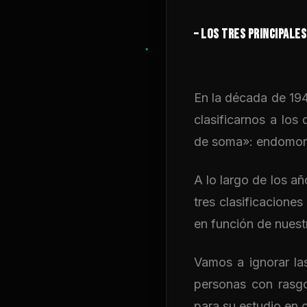
–
LOS TRES PRINCIPALES
En la década de 194
clasificarnos a lo
de soma»: endomor
A lo largo de los a
tres clasificacione
en función de nuest
Vamos a ignorar las
personas con rasgo
para su estudio en 