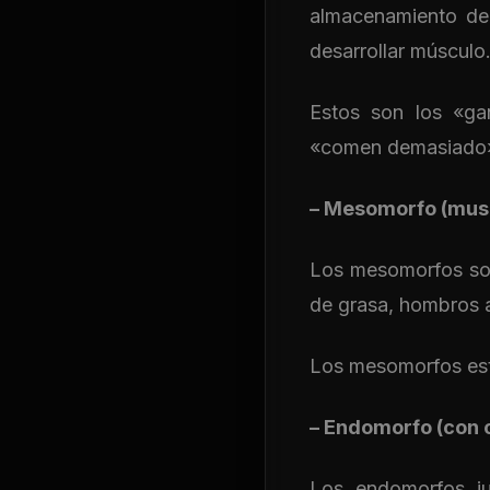
almacenamiento de 
desarrollar músculo
Estos son los «g
«comen demasiado
– Mesomorfo (mus
Los mesomorfos son
de grasa, hombros a
Los mesomorfos est
– Endomorfo (con 
Los endomorfos ju