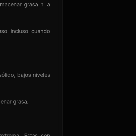
lmacenar grasa ni a
so incluso cuando
lido, bajos niveles
cenar grasa.
extrema. Estas son