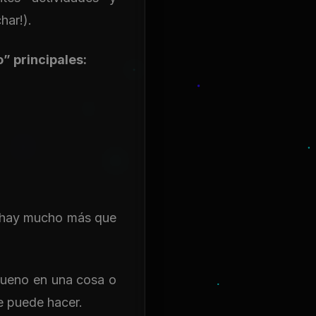
har!).
o” principales:
s, hay mucho más que
bueno en una cosa o
ue puede hacer.