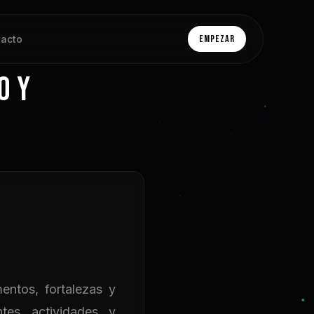
acto
Empezar
O Y
entos, fortalezas y
tes actividades y