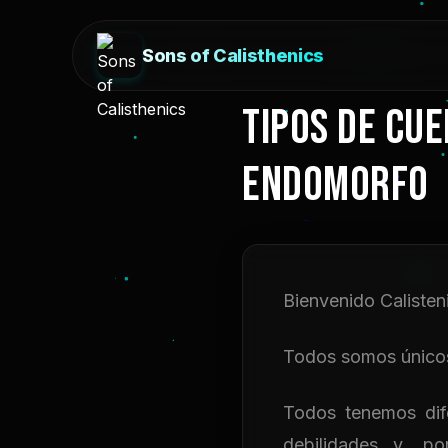
Sons of Calisthenics
TIPOS DE CU
ENDOMORFO
Bienvenido Calisten
Todos somos únic
Todos tenemos dife
debilidades y, p