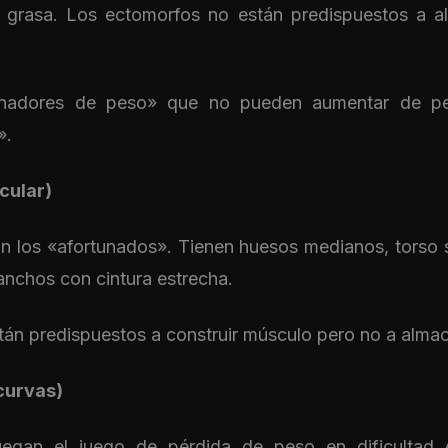
grasa. Los ectomorfos no están predispuestos a a
.
anadores de peso» que no pueden aumentar de pe
».
cular)
 los «afortunados». Tienen huesos medianos, torso só
nchos con cintura estrecha.
án predispuestos a construir músculo pero no a alma
curvas)
egan el juego de pérdida de peso en dificultad 